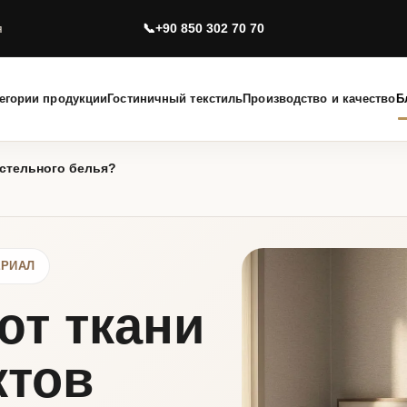
я
+90 850 302 70 70
егории продукции
Гостиничный текстиль
Производство и качество
Б
остельного белья?
ЕРИАЛ
ют ткани
ктов