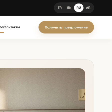
TR
EN
RU
AR
лог
Контакты
Получить предложение