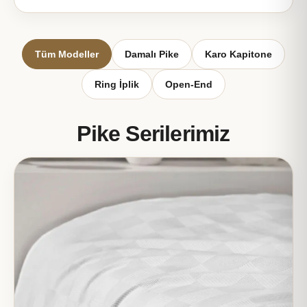
Tüm Modeller
Damalı Pike
Karo Kapitone
Ring İplik
Open-End
Pike Serilerimiz