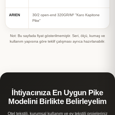
ARIEN
30/2 open-end 320GR/M² "Karo Kapitone
Pike"
Not: Bu sayfada fiyat gösterilmemiştir. Seri, ölçü, kumaş ve
kullanım yapısına göre teklif çalışması ayrıca hazırlanabilir.
İhtiyacınıza En Uygun Pike
Modelini Birlikte Belirleyelim
Otel tekstili, kurumsal kullanım ve ev tekstili projeleriniz