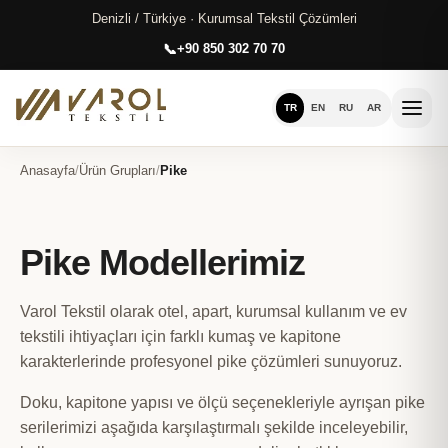
Denizli / Türkiye · Kurumsal Tekstil Çözümleri
+90 850 302 70 70
TR
EN
RU
AR
Anasayfa
/
Ürün Grupları
/
Pike
Pike Modellerimiz
Varol Tekstil olarak otel, apart, kurumsal kullanım ve ev
tekstili ihtiyaçları için farklı kumaş ve kapitone
karakterlerinde profesyonel pike çözümleri sunuyoruz.
Doku, kapitone yapısı ve ölçü seçenekleriyle ayrışan pike
serilerimizi aşağıda karşılaştırmalı şekilde inceleyebilir,