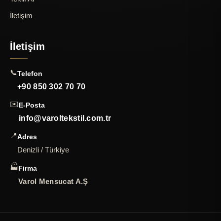
İletişim
İletişim
📞
Telefon
+90 850 302 70 70
✉️
E-Posta
info@varoltekstil.com.tr
📍
Adres
Denizli / Türkiye
🏭
Firma
Varol Mensucat A.Ş