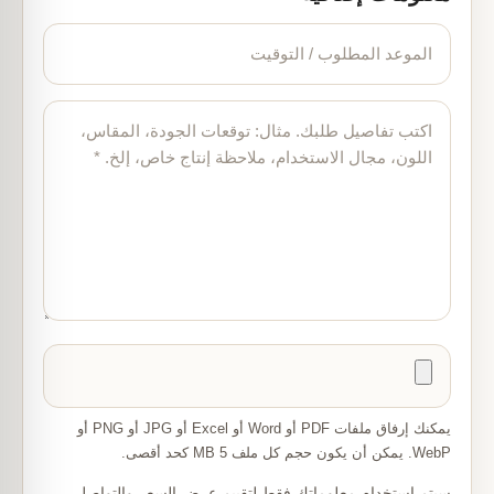
يمكنك إرفاق ملفات PDF أو Word أو Excel أو JPG أو PNG أو
WebP. يمكن أن يكون حجم كل ملف 5 MB كحد أقصى.
سيتم استخدام معلوماتك فقط لتقييم عرض السعر والتواصل